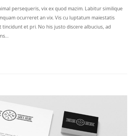
imal persequeris, vix ex quod mazim. Labitur similique
umquam ocurreret an vix. Vis cu luptatum maiestatis
t tincidunt et pri. No his justo discere albucius, ad
ans…