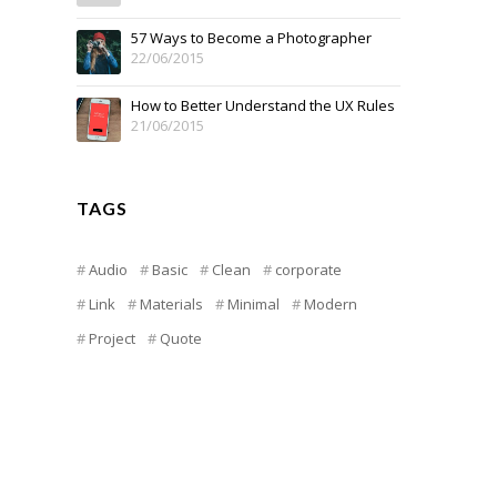
57 Ways to Become a Photographer
22/06/2015
How to Better Understand the UX Rules
21/06/2015
TAGS
Audio
Basic
Clean
corporate
Link
Materials
Minimal
Modern
Project
Quote