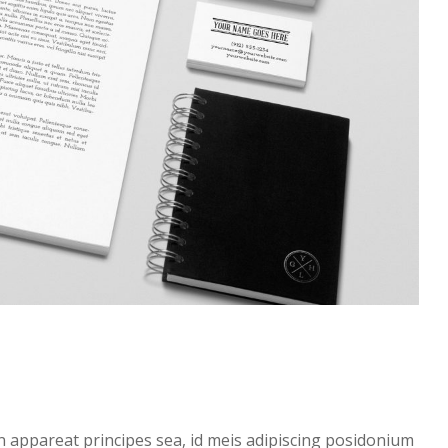
 An appareat principes sea, id meis adipiscing posidonium