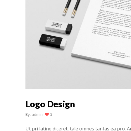
Logo Design
By:
admin
5
Ut pri latine diceret, tale omnes tantas ea pro.