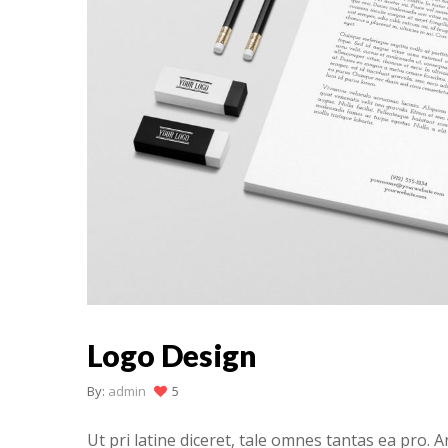
Logo Design
By:
admin
5
Ut pri latine diceret, tale omnes tantas ea pro.