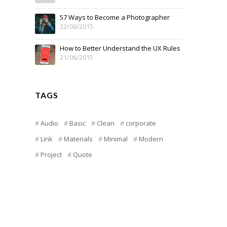
57 Ways to Become a Photographer
22/06/2015
How to Better Understand the UX Rules
21/06/2015
TAGS
Audio
Basic
Clean
corporate
Link
Materials
Minimal
Modern
Project
Quote