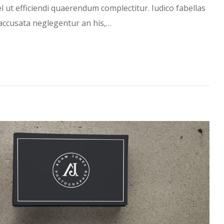
l ut efficiendi quaerendum complectitur. Iudico fabellas
ccusata neglegentur an his,…