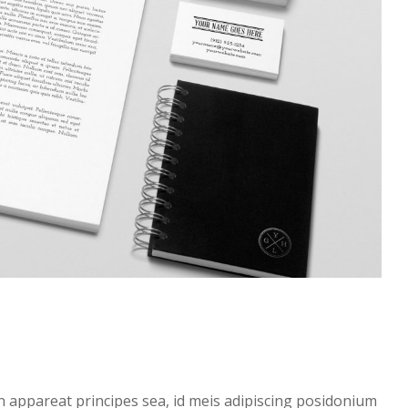
 An appareat principes sea, id meis adipiscing posidonium