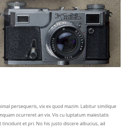
imal persequeris, vix ex quod mazim. Labitur similique
umquam ocurreret an vix. Vis cu luptatum maiestatis
t tincidunt et pri. No his justo discere albucius, ad