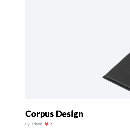
Corpus Design
By:
admin
2